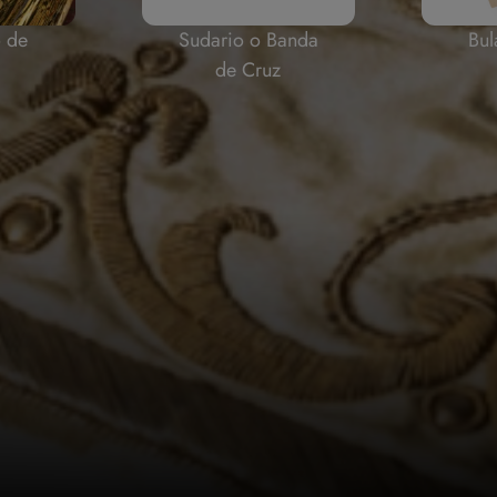
o de
Sudario o Banda
Bul
de Cruz