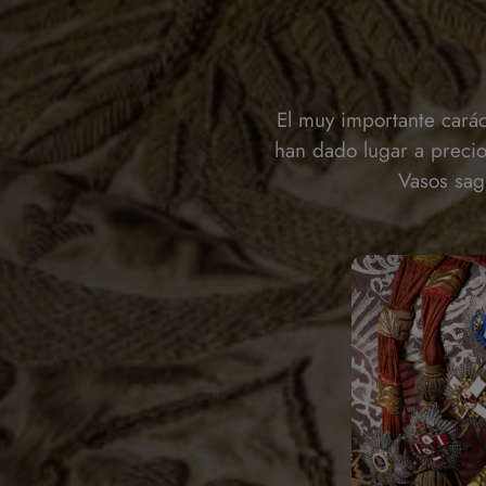
El muy importante carác
han dado lugar a precio
Vasos sag