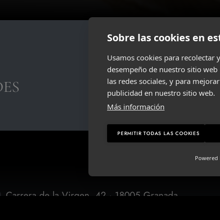
Sobre las cookies en es
Usamos cookies para recolectar y
desempeño de nuestro sitio web 
He leído y acepto la
polí
las redes sociales, y para mejor
DES
publicidad en nuestro sitio web.
ENVIAR
Más información
PERMITIR TODAS LAS COOKIES
Powered
Carrera de la Virgen, 42 · 18005 Granada
Lunes a Domingo: 9:30 a 14:00 | 15:00 a 18:45h