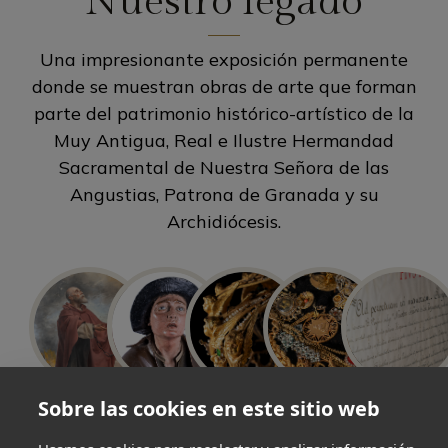
Nuestro legado
Una impresionante exposición permanente
donde se muestran obras de arte que forman
parte del patrimonio histórico-artístico de la
Muy Antigua, Real e Ilustre Hermandad
Sacramental de Nuestra Señora de las
Angustias, Patrona de Granada y su
Archidiócesis.
Sobre las cookies en este sitio web
Libros y
Imágenes
Pinturas
Joyería
Textil
documentos