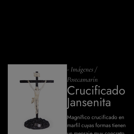
-
Imágenes
/
Postcamarín
Crucificado
Jansenita
Magnífico crucificado en
marfil cuyas formas tienen
un mensaje muy concreto.