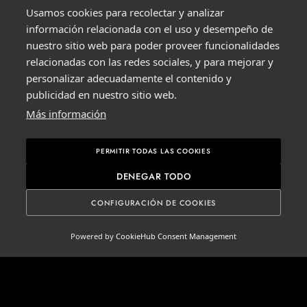
Usamos cookies para recolectar y analizar
información relacionada con el uso y desempeño de
Crucificado de
Imagen San Juan
nuestro sitio web para poder proveer funcionalidades
marfil
de Dios
relacionadas con las redes sociales, y para mejorar y
personalizar adecuadamente el contenido y
publicidad en nuestro sitio web.
Más información
PERMITIR TODAS LAS COOKIES
DENEGAR TODO
CONFIGURACIÓN DE COOKIES
ESPAÑOL
▼
SUSCRÍBETE
Powered by
CookieHub Consent Management
PARA RECIBIR
NUESTRAS
NOTICIAS Y
NOVEDADES